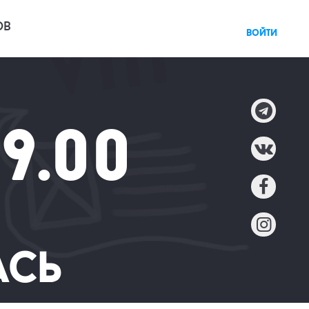
ов
войти
9.00
ась