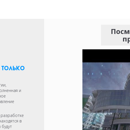
Посм
п
, только
гии,
олненная и
ное
авление
 разработке
аходятся в
 будут