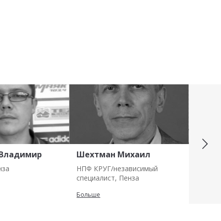
 Владимир
Шехтман Михаил
Панин
нза
НПФ КРУГ/независимый
ООО "М
специалист, Пенза
Больше
Больше