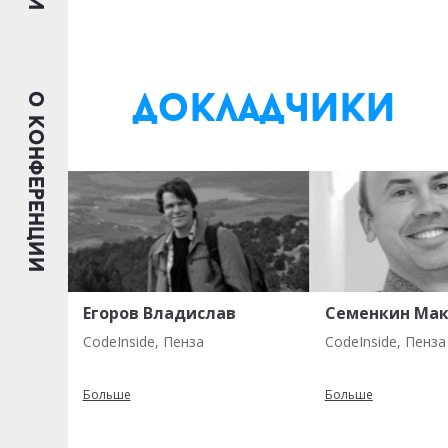
о конференции
докладчики
Егоров Владислав
Семенкин Ма
y,
CodeInside, Пенза
CodeInside, Пенза
Больше
Больше