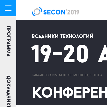
Программа
Всадники технологий
19-20 
библиотека им. м. ю. лермонтова, г. пенза
Докладчики
Конферен